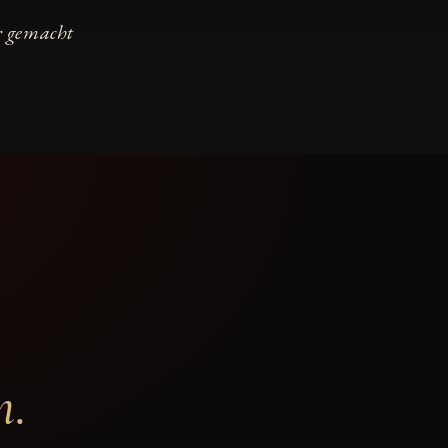
r gemacht
m.