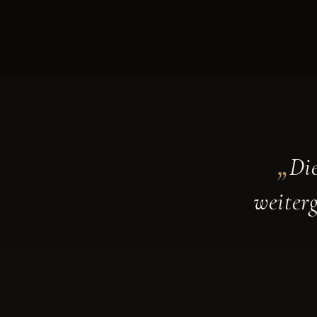
„
Di
weiter