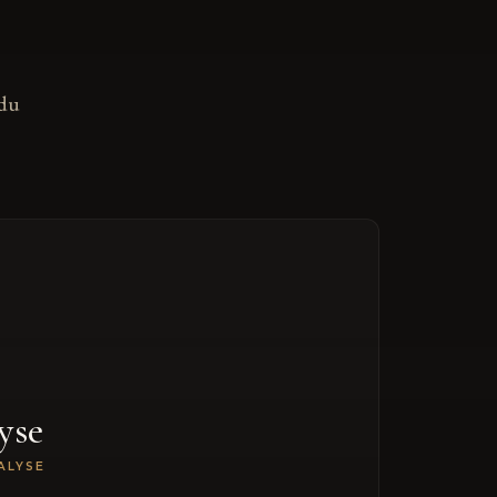
 du
yse
ALYSE