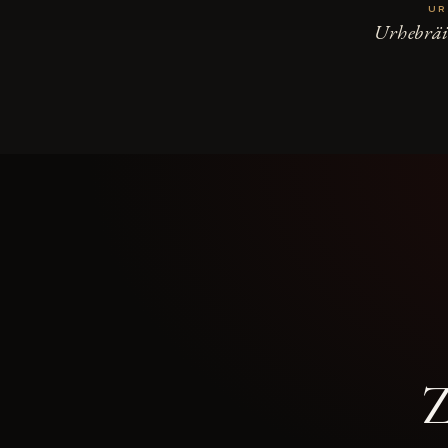
UR
Urhebräi
Z