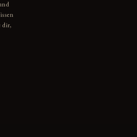
 und
Wissen
 dir,