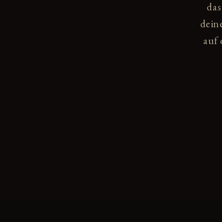
das
dein
auf 