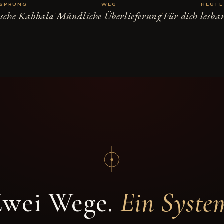
SPRUNG
WEG
HEUTE
·
·
sche Kabbala
Mündliche Überlieferung
Für dich lesba
wei Wege.
Ein Syste